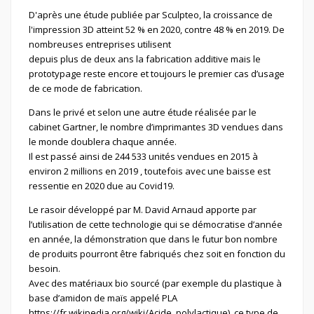
D'après une étude publiée par Sculpteo, la croissance de
l'impression 3D atteint 52 % en 2020, contre 48 % en 2019. De
nombreuses entreprises utilisent
depuis plus de deux ans la fabrication additive mais le
prototypage reste encore et toujours le premier cas d’usage
de ce mode de fabrication.
Dans le privé et selon une autre étude réalisée par le
cabinet Gartner, le nombre d’imprimantes 3D vendues dans
le monde doublera chaque année.
Il est passé ainsi de 244 533 unités vendues en 2015 à
environ 2 millions en 2019 , toutefois avec une baisse est
ressentie en 2020 due au Covid19.
Le rasoir développé par M. David Arnaud apporte par
l’utilisation de cette technologie qui se démocratise d’année
en année, la démonstration que dans le futur bon nombre
de produits pourront être fabriqués chez soit en fonction du
besoin.
Avec des matériaux bio sourcé (par exemple du plastique à
base d’amidon de maïs appelé PLA
https://fr.wikipedia.org/wiki/Acide_polylactique). ce type de